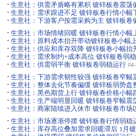
生意社：供需矛盾略有累积 镀锌板卷震荡
生意社：需求跟进不足 镀锌板卷行情小幅
生意社：下游客户按需采购为主 镀锌板卷
生意社：市场情绪回暖 镀锌板卷行情小幅
生意社：原料成本抬升带动镀锌板卷小幅
生意社：供应和库存双降 镀锌板卷小幅抬
生意社：需求制约+成本高位 镀锌板卷弱
生意社：供需弱平衡 镀锌板卷弱稳运行
04
生意社：下游需求韧性较强 镀锌板卷窄幅
生意社：整体去化节奏偏缓 镀锌板弱势盘
生意社：黑色期货上行 镀锌板卷价格小幅
生意社：生产端明显回暖 镀锌板卷窄幅震
生意社：商家陆续进入休市 镀锌板卷市场
生意社：市场逐渐停摆 镀锌板卷行情弱稳
生意社：库存高位叠加需求回暖滞后 1月