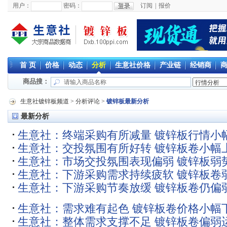
用户：
密码：
订阅
|
报价
首 页
价格
动态
分析
生意社价格
产业链
经销商
商品搜：
生意社镀锌板频道
>
分析评论
>
镀锌板最新分析
最新分析
生意社：终端采购有所减量 镀锌板行情小
生意社：交投氛围有所好转 镀锌板卷小幅
生意社：市场交投氛围表现偏弱 镀锌板弱
生意社：下游采购需求持续疲软 镀锌板卷
生意社：下游采购节奏放缓 镀锌板卷仍偏
生意社：需求难有起色 镀锌板卷价格小幅
生意社：整体需求支撑不足 镀锌板卷偏弱